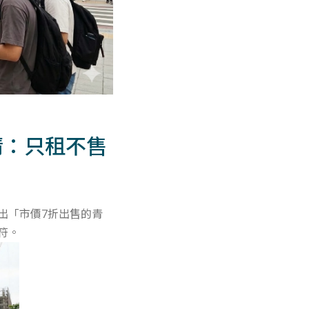
清：只租不售
出「市價7折出售的青
符。