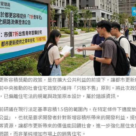
更新容積獎勵的政策，是在擴大公共利益的前提下，讓都市更新
前中央推動的社會住宅政策仍維持「只租不售」原則。將此次政
，已偏離住宅法的規範與政策原本設計，屬於錯誤資訊。
前研議在現行法定基準容積1.5倍的範圍內，在特定條件下適度
公益」，也就是要求開發者針對新增容積所帶來的開發利益，提
等資源，讓都市更新帶來的價值能回饋社會，進一步強化居住支
問題，而非單純增加市場上的銷售住宅。