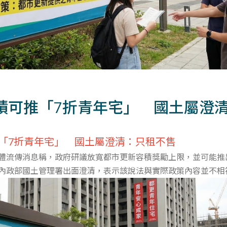
積可推「7折青年宅」 國土屬澄
「7折青年宅」 國土屬澄清：只租不售
體流傳消息稱，政府研議放寬都市更新容積獎勵上限，並可能推
內政部國土管理署出面澄清，表示該說法與實際政策內容並不相