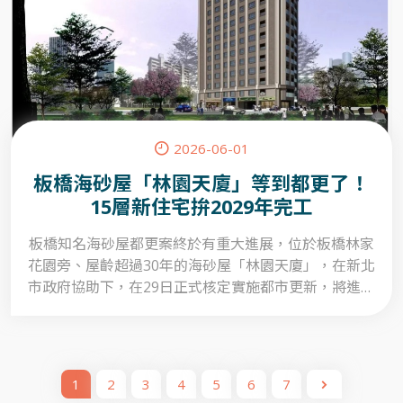
2026-06-01
板橋海砂屋「林園天廈」等到都更了！
15層新住宅拚2029年完工
板橋知名海砂屋都更案終於有重大進展，位於板橋林家
花園旁、屋齡超過30年的海砂屋「林園天廈」，在新北
市政府協助下，在29日正式核定實施都市更新，將進入
拆除重建階段。44戶住戶多年來飽受海砂屋安全疑慮困
擾，如今終於迎來重建曙光，未來將搬進全新的15層住
宅大樓。
1
2
3
4
5
6
7