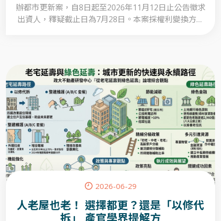
辦都市更新案，自8日起至2026年11月12日止公告徵求
出資人，釋疑截止日為7月28日。本案採權利變換方式
實施，基地位於台北市信義區吳興六張犁地區，面積約
22,780平方公尺，國家住都中心及公有土地持有比例超
過九成，範圍涵蓋信安街67巷、信安街、信安街103巷
及吳興街220巷所圍街廓，包含東、西兩側基地及周邊
未開闢計畫道路，屬策略性更新地區，預估投資金額至
少新台幣285億元。
2026-06-29
人老屋也老！ 選擇都更？還是「以修代
拆」 產官學界提解方