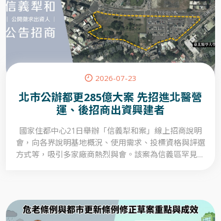
2026-07-23
北市公辦都更285億大案 先招進北醫營
運、後招商出資興建者
國家住都中心21日舉辦「信義犁和案」線上招商說明
會，向各界說明基地概況、使用需求、投標資格與評選
方式等，吸引多家廠商熱烈與會。該案為信義區罕見的
公辦都更大案，面積廣達2.3公頃，屬於策略性更新地
區，全案投資金額至少285億元。