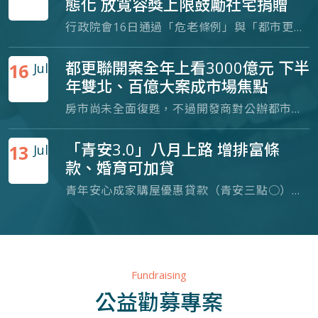
態化 放寬容獎上限鼓勵社宅捐贈
行政院會16日通過「危老條例」與「都市更新條例」修正草案，接續將送立法院審議。此次修法重點，市場多所關注危老條例確立常態化，為增加社宅供給量，放寬都更、危老重建容積上限。此外，擴大自主更新部分，將強化信用保證，支援所有權人融資擔保額度。
都更聯開案全年上看3000億元 下半
16
Jul
年雙北、百億大案成市場焦點
房市尚未全面復甦，不過開發商對公辦都市更新與捷運聯合開發案的布局仍維持積極。仲量聯行14日發表2026 上半年商用不動產市場看法，根據統計2026 年上半年全台都更與聯開案招商金額合計達 1,223 億元，共計 19 案，整體招商規模已超越 2024 年全年水準。
「青安3.0」八月上路 增排富條
13
Jul
款、婚育可加貸
青年安心成家購屋優惠貸款（青安三點○）將於八月上路，消息人士指出，新方案將給予「婚」與「生育」家庭不同的貸款額度，並新增排富條款，包括採「三級制」設定購屋總價、訂定申貸人的年所得兩百萬元的上限；此外，利率補貼採逐年退場，但訂有回溯條款。
Fundraising
公益勸募專案