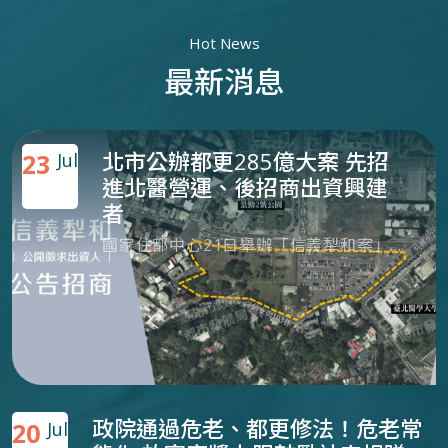
Hot News
最新消息
北市公辦都更285億大案 先招
23
Jul
進北醫營運、後招商出資興建
者
國家住都中心21日舉辦「信義犁和案」線上招商說明會，向各界說明基地概況、使用需求、投標資格與評選方式等，吸引多家廠商熱烈與會。該案為信義區罕見的公辦都更大案，面積廣達2.3公頃，屬於策略性更新地區，全案投資金額至少285億元。
政院通過危老、都更修法！危老常
20
Jul