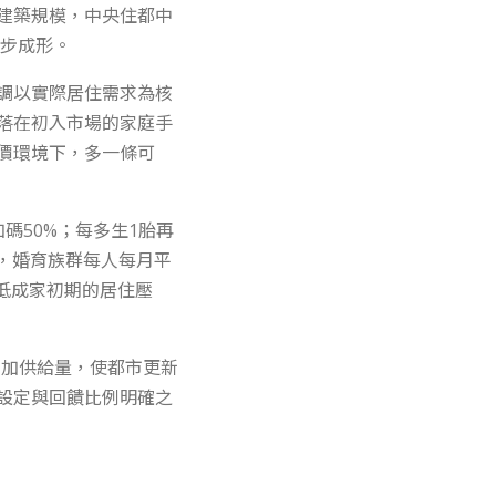
建築規模，中央住都中
逐步成形。
調以實際居住需求為核
落在初入市場的家庭手
價環境下，多一條可
碼50%；每多生1胎再
，婚育族群每人每月平
降低成家初期的居住壓
增加供給量，使都市更新
設定與回饋比例明確之