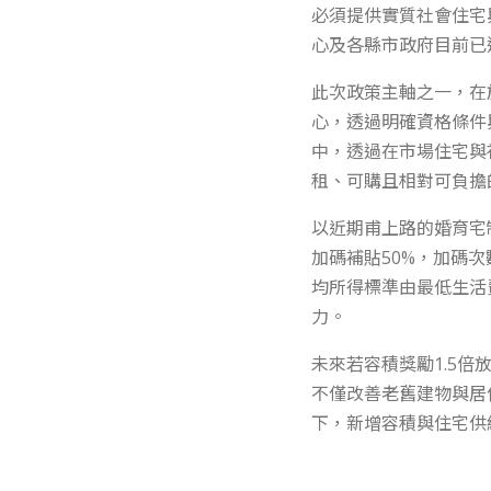
必須提供實質社會住宅
心及各縣市政府目前已
此次政策主軸之一，在
心，透過明確資格條件
中，透過在市場住宅與
租、可購且相對可負擔
以近期甫上路的婚育宅
加碼補貼50%，加碼
均所得標準由最低生活
力。
未來若容積獎勵1.5
不僅改善老舊建物與居
下，新增容積與住宅供