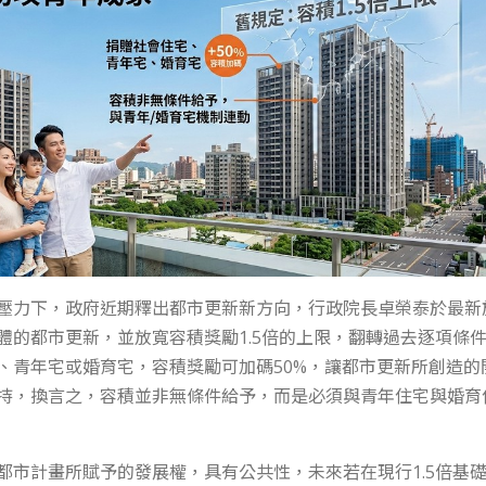
壓力下，政府近期釋出都市更新新方向，行政院長卓榮泰於最新
體的都市更新，並放寬容積獎勵1.5倍的上限，翻轉過去逐項條
、青年宅或婚育宅，容積獎勵可加碼50%，讓都市更新所創造的
持，換言之，容積並非無條件給予，而是必須與青年住宅與婚育
都市計畫所賦予的發展權，具有公共性，未來若在現行1.5倍基