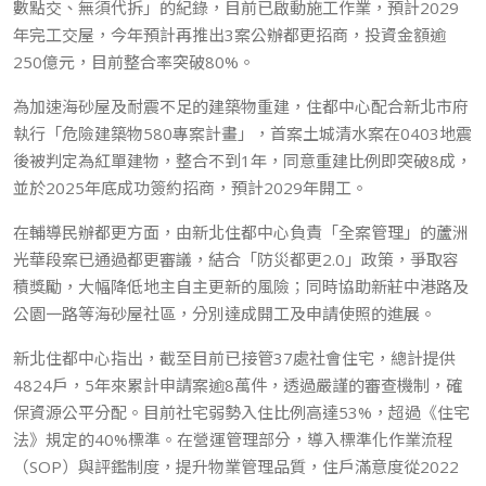
數點交、無須代拆」的紀錄，目前已啟動施工作業，預計2029
年完工交屋，今年預計再推出3案公辦都更招商，投資金額逾
250億元，目前整合率突破80%。
為加速海砂屋及耐震不足的建築物重建，住都中心配合新北市府
執行「危險建築物580專案計畫」，首案土城清水案在0403地震
後被判定為紅單建物，整合不到1年，同意重建比例即突破8成，
並於2025年底成功簽約招商，預計2029年開工。
在輔導民辦都更方面，由新北住都中心負責「全案管理」的蘆洲
光華段案已通過都更審議，結合「防災都更2.0」政策，爭取容
積獎勵，大幅降低地主自主更新的風險；同時協助新莊中港路及
公園一路等海砂屋社區，分別達成開工及申請使照的進展。
新北住都中心指出，截至目前已接管37處社會住宅，總計提供
4824戶，5年來累計申請案逾8萬件，透過嚴謹的審查機制，確
保資源公平分配。目前社宅弱勢入住比例高達53%，超過《住宅
法》規定的40%標準。在營運管理部分，導入標準化作業流程
（SOP）與評鑑制度，提升物業管理品質，住戶滿意度從2022