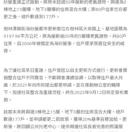
砂屋重建正式啟動。將原本超過30年屋齡的老舊建物，興建為3
棟地上15層樓、地下3層樓的住商混合大樓；原80戶住家也在都
更之後，總戶數達到177戶。
樹林潭興街海砂屋都市更新案位在樹林區大安路上，基地面積為
3197.96平方公尺，原為屋齡逾30年的5層樓老舊建物，共80戶
住家，自2006年被鑑定為海砂屋後，住戶便承受居住安全的威
脅。
為了讓社區早日重建，住戶發起以自主更新方式進行，更新會積
極整合住戶不同聲音，不斷開會溝通協調，以取得住戶最大共
識，於2021年向市府提出都更申請，並在推動辦公室的輔導
下，加速社區整合及重建流程，終在2023年9月12日核定發布實
施。
該案未來將興建3棟地上15層、地下3層的住商混合大樓，總戶
數達177戶，並申請都更二箭政策，獲得20%基準容積加給，更
新後，將回饋公共托老中心，提供周邊社區長者完善的照護服