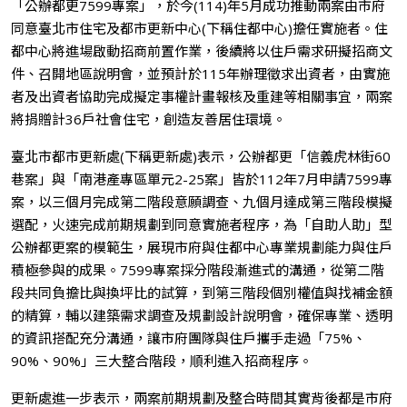
「公辦都更7599專案」，於今(114)年5月成功推動兩案由市府
同意臺北市住宅及都市更新中心(下稱住都中心)擔任實施者。住
都中心將進場啟動招商前置作業，後續將以住戶需求研擬招商文
件、召開地區說明會，並預計於115年辦理徵求出資者，由實施
者及出資者協助完成擬定事權計畫報核及重建等相關事宜，兩案
將捐贈計36戶社會住宅，創造友善居住環境。
臺北市都市更新處(下稱更新處)表示，公辦都更「信義虎林街60
巷案」與「南港產專區單元2-25案」皆於112年7月申請7599專
案，以三個月完成第二階段意願調查、九個月達成第三階段模擬
選配，火速完成前期規劃到同意實施者程序，為「自助人助」型
公辦都更案的模範生，展現市府與住都中心專業規劃能力與住戶
積極參與的成果。7599專案採分階段漸進式的溝通，從第二階
段共同負擔比與換坪比的試算，到第三階段個別權值與找補金額
的精算，輔以建築需求調查及規劃設計說明會，確保專業、透明
的資訊搭配充分溝通，讓市府團隊與住戶攜手走過「75%、
90%、90%」三大整合階段，順利進入招商程序。
更新處進一步表示，兩案前期規劃及整合時間其實背後都是市府