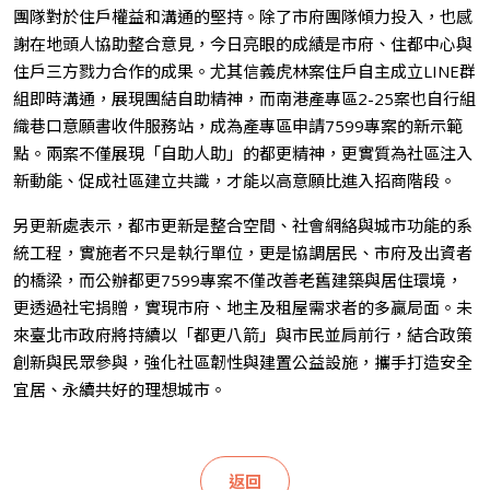
團隊對於住戶權益和溝通的堅持。除了市府團隊傾力投入，也感
謝在地頭人協助整合意見，今日亮眼的成績是市府、住都中心與
住戶三方戮力合作的成果。尤其信義虎林案住戶自主成立LINE群
組即時溝通，展現團結自助精神，而南港產專區2-25案也自行組
織巷口意願書收件服務站，成為產專區申請7599專案的新示範
點。兩案不僅展現「自助人助」的都更精神，更實質為社區注入
新動能、促成社區建立共識，才能以高意願比進入招商階段。
另更新處表示，都市更新是整合空間、社會網絡與城市功能的系
統工程，實施者不只是執行單位，更是協調居民、市府及出資者
的橋梁，而公辦都更7599專案不僅改善老舊建築與居住環境，
更透過社宅捐贈，實現市府、地主及租屋需求者的多贏局面。未
來臺北市政府將持續以「都更八箭」與市民並肩前行，結合政策
創新與民眾參與，強化社區韌性與建置公益設施，攜手打造安全
宜居、永續共好的理想城市。
返回