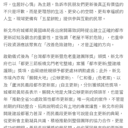
坪，住居好心情」為主題，告訴市民朋友們更新後真正有價值的
不只是坪數，而是更理想的生活、更安心的空間、更有幸福感的
人生，現場更備有「五星餅乾」提供參與互動的民眾。
新北市府城鄉局黃國峰局長出席開幕致詞時提出建立正確的都市
更新認知及觀念的重要性，並強調「老屋不等於危險」，也重申
行政資源應該聚焦在「改善危險建物」，才是正確的方向。
啟動儀式後為「台灣都市更新暨危老重建團隊獎」頒獎，新北市
府也以「都更三箭板橋北門老宅整維」案獲「都市更新(整建維
護類)」獎項，由蔡總統親頒予都更處林炳勲處長；此外，新北
市境內亦有「勝開大地」(公辦更新)、「仁和薈」(危老案)、以
及「蘆洲民義段都市更新案」(自主更新)，分別獲頒其他獎項，
城鄉局黃局長表示，勝開大地是大陳公辦更新的領頭羊，也是當
年「推動全省50處政策性都市更新案」唯一完成的案件，不管是
前期的拜訪整合、招商說明或公有土地的專案讓售，新北市府與
開晟建設都著力甚深，而民義段更新會可說是自主更新的典範，
從更新會主動凝具共識、積極推動到整個團隊的協力合作，更是
成功的關鍵，黃局長說獲獎的是民間，但也等同是市府的更新政