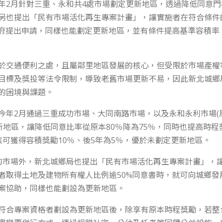
年2月針對三重、永和共4處市場劃定更新地區，透過降低同意
另也提出「民有市場活化再生專案計畫」，讓實施者在符合條件
市府提出申請，同樣也能劃定更新地區，並有條件提高基準容積率
於交通便利之處，且屬鄰里地區發展的核心，但受限於市場產權
目標及獎投等法令限制，導致老舊市場更新不易，因此新北城鄉
的困境與課題。
今年2月通過三重成功市場、大同南路市場，以及永和永利市場(
新地區，讓降低同意比率從原本80％降為75％，同時也提高時程
核可獲得容積獎勵10％、後5年為5％，優於未劃定更新地區。
的市場外，新北城鄉局也提出「民有市場活化再生專案計畫」，
者取得土地及建物所有權人比例逾50%同意書時，就可向城鄉發
案協助，同樣也能劃設為更新地區。
符合專案資格者劃設為更新地區後，除享有原本時程獎勵，若整合