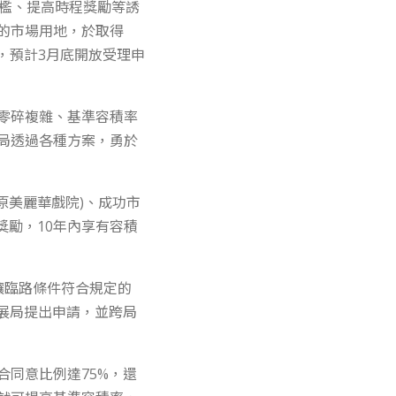
門檻、提高時程獎勵等誘
的市場用地，於取得
，預計3月底開放受理申
零碎複雜、基準容積率
局透過各種方案，勇於
原美麗華戲院)、成功市
獎勵，10年內享有容積
讓臨路條件符合規定的
展局提出申請，並跨局
同意比例達75%，還