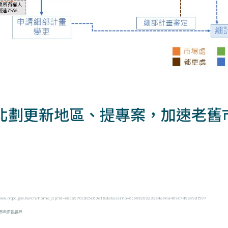
北劃更新地區、提專案，加速老舊
/www.ntpc.gov.tw/ch/home.jsp?id=e8ca970cde5c00e1&dataserno=6c98f263233e4a90a469c749e99df597
政府城鄉發展局