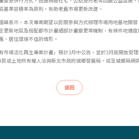
畫變更併行方式，透過捐贈社宅、公幼及托老等回饋公益設施，
區基準容積率為原則，有助老舊市場更新改建。
國峰表示，本次專案期望以民間參與方式辦理市場用地基地開發
定更新地區及搭配都市計畫細部計畫變更等機制，有條件地適度
舊、居住環境不佳的情形。
有市場活化再生專案計畫」預計3月中公告，並於3月底開放受
市民或土地所有權人洽詢新北市政府城鄉發展局，或至城鄉局網
返回