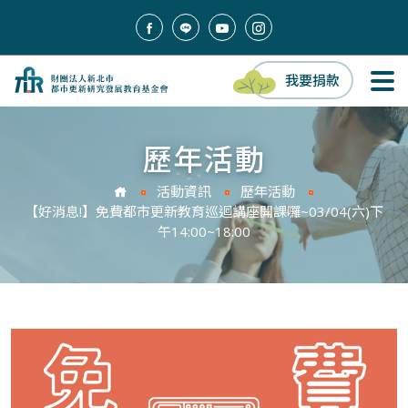
我要捐款
歷年活動
活動資訊
歷年活動
【好消息!】免費都市更新教育巡迴講座開課囉~03/04(六)下
午14:00~18:00