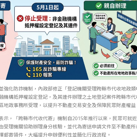
並強化防詐機制，內政部修正「登記機關受理跨縣市代收地政類
融機構抵押權設定登記，及其連件辦理之土地登記案件跨縣市代
區地政事務所受理，以提升不動產交易安全及保障民眾財產權益
表示，「跨縣市代收代寄」機制自2015年推行以來，民眾可就
由受理機關協助辦理身分核驗，並代為寄送申請文件至不動產所
擇郵寄領件，大幅提升申辦便利性並簡化行政流程。