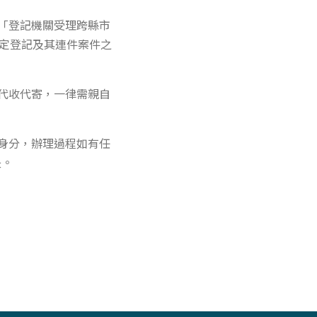
「登記機關受理跨縣市
設定登記及其連件案件之
代收代寄，一律需親自
身分，辦理過程如有任
失。