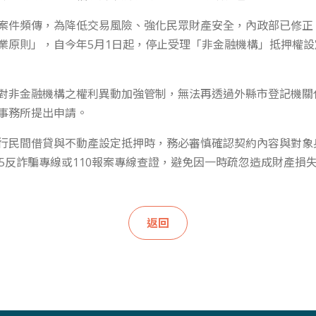
案件頻傳，為降低交易風險、強化民眾財產安全，內政部已修正
業原則」，自今年5月1日起，停止受理「非金融機構」抵押權
對非金融機構之權利異動加強管制，無法再透過外縣市登記機關
事務所提出申請。
行民間借貸與不動產設定抵押時，務必審慎確認契約內容與對象
65反詐騙專線或110報案專線查證，避免因一時疏忽造成財產損
返回