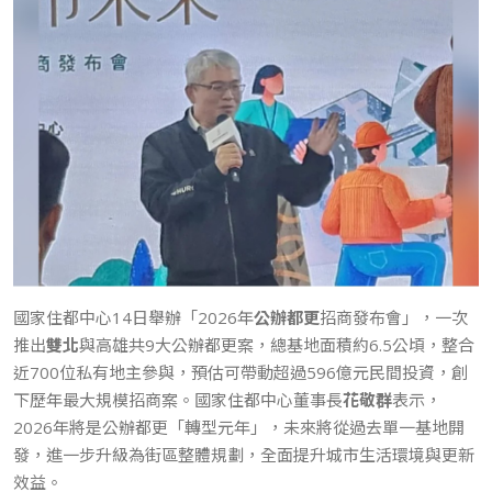
國家住都中心14日舉辦「2026年
公辦都更
招商發布會」，一次
推出
雙北
與高雄共9大公辦都更案，總基地面積約6.5公頃，整合
近700位私有地主參與，預估可帶動超過596億元民間投資，創
下歷年最大規模招商案。國家住都中心董事長
花敬群
表示，
2026年將是公辦都更「轉型元年」，未來將從過去單一基地開
發，進一步升級為街區整體規劃，全面提升城市生活環境與更新
效益。